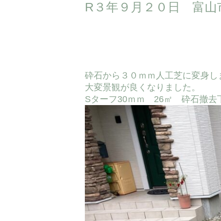
R３年９月２０日 富山
砕石から３０ｍｍ人工芝に変身し
大変景観が良くなりました。
Sターフ30ｍｍ 26㎡ 砕石撤去下