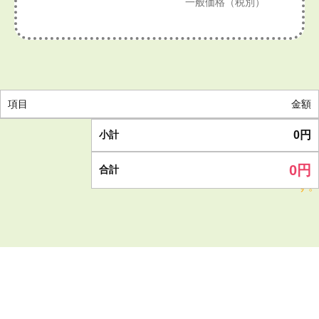
一般価格（税別）
項目
金額
小計
0
円
現場状況によっては金額が異なります。
0
円
合計
あくまでも参考価格としてご利用下さるよう、お願いいたしま
す。